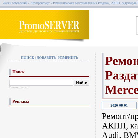
Доски объявлений
»
Автотранспорт
»
Ремонт/продажа восстановленных Раздаток, АКПП, редукторов 
Ремон
ПОИСК
|
ДОБАВИТЬ
|
ИЗМЕНИТЬ
Разд
Поиск
Merce
Пример:
отдых
Реклама
2026-08-01
Ремонт/пр
АКПП, ка
Audi, BMW