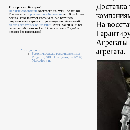
Доставка 
Как продать быстрее?
Подайте объявление
бесплатно на КупиПродай.Ru.
компания
Там же можно
разместить объявление
на 100 и более
досках. Работа будет сделана за Вас вручную
сотрудниками сервиса по размещению объявлений.
На восста
Доска бесплатных объявлений
КупиПродай.Ru и все
сервисы работают на Вас 24 часа в сутки 7 дней в
Гарантиру
неделю без перерывов!
Агрегаты 
агрегата.
Автотранспорт
Ремонт/продажа восстановленных
Раздаток, АКПП, редукторов BMW,
Mercedes и пр.