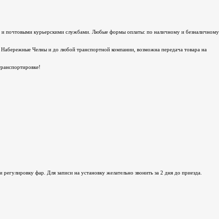
и и почтовыми курьерскими службами. Любые формы оплаты: по наличному и безналичному
ду Набережные Челны и до любой транспортной компании, возможна передача товара на
транспортировке!
регулировку фар. Для записи на установку желательно звонить за 2 дня до приезда.