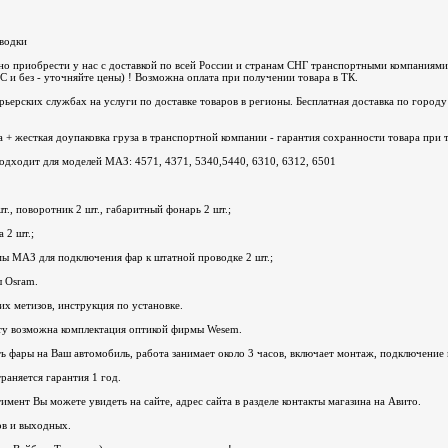
оводки
о приобрести у нас с доставкой по всей России и странам СНГ транспортными компаниям
С и без - уточняйте цены) ! Возможна оплата при получении товара в ТК.
рьерских службах на услуги по доставке товаров в регионы. Бесплатная доставка по горо
 + жесткая доупаковка груза в транспортной компании - гарантия сохранности товара при 
одходит для моделей МАЗ: 4571, 4371, 5340,5440, 6310, 6312, 6501
т., поворотник 2 шт., габаритный фонарь 2 шт.;
 2 шт.;
мы МАЗ для подключения фар к штатной проводке 2 шт.;
ы Osram.
х метизов, инструкция по установке.
ту возможна комплектация оптикой фирмы Wesem.
 фары на Ваш автомобиль, работа занимает около 3 часов, включает монтаж, подключение и 
аняется гарантия 1 год.
имент Вы можете увидеть на сайте, адрес сайта в разделе контакты магазина на Авито.
ов и выходных.