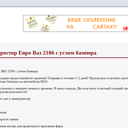
остор Евро Ваз 2106 с углом бампера
 ВАЗ 2106 с углом бампера
дукцию предоставляется гарантия! Отправка в течение 1-2 дней! Предлагаем отличную ал
нелью бампера на автомобили МАЗ.
сложная и занимает немного времени. В свою очередь, Вы получаете отличный сильный све
производительности!
о нет у конкурентов):
репеж
орогие лампы
нные втулки для правильного крепления фары