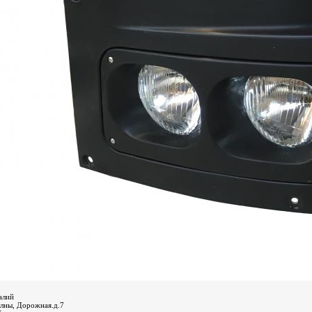
алий
лны, Дорожная.д.7