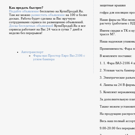
защитные крышки
Как продать быстрее?
Подайте объявление
бесплатно на КупиПродай.Ru.
гофра для изоляции пр
Там же можно
разместить объявление
на 100 и более
досках. Работа будет сделана за Вас вручную
Наши фары на Маз можн
сотрудниками сервиса по размещению объявлений.
расчету (работаем с НД
Доска бесплатных объявлений
КупиПродай.Ru и все
сервисы работают на Вас 24 часа в сутки 7 дней в
Имеем скидки в ТК и ку
неделю без перерывов!
трассе М7.
Наша надежная упаковка
Применяемость: Фара п
Автотранспорт
Фары маз Простор Евро Ваз 2106 с
В комплекте поставки:
углом бампера
1. 1. Фара ВАЗ-2106 4 ш
2. Угловая часть бампера
3. Электрические разъе
4. Лампы на 24 В фирм
5. Комплект нержавеющи
За дополнительную пла
Также можем установить
На продукцию распростр
Весь наш полный ассорт
9.00-20.00 без перерыв