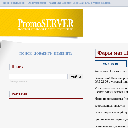
Доски объявлений
»
Автотранспорт
»
Фары маз Простор Евро Ваз 2106 с углом бампера
Фары маз Пр
ПОИСК
|
ДОБАВИТЬ
|
ИЗМЕНИТЬ
2026-06-01
Поиск
Фары маз Простор Евро
В наличии! На всю про
Пример:
отдых
ВАЗ 2106 с угловой па
Установка наших фар не
- залог Вашей высокой 
Реклама
Наши преимущества (чег
качественный пластик
только нержавеющий к
оригинальные фары и д
специальные дистанцио