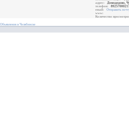
адрес:
Домодедово, Ч
телефон:
8925700021
email:
Отправить почт
www:
Количество просмотр
Объявления в Челябинске