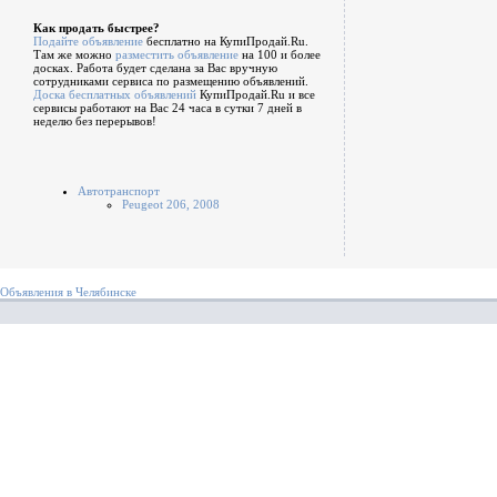
Как продать быстрее?
Подайте объявление
бесплатно на КупиПродай.Ru.
Там же можно
разместить объявление
на 100 и более
досках. Работа будет сделана за Вас вручную
сотрудниками сервиса по размещению объявлений.
Доска бесплатных объявлений
КупиПродай.Ru и все
сервисы работают на Вас 24 часа в сутки 7 дней в
неделю без перерывов!
Автотранспорт
Peugeot 206, 2008
Объявления в Челябинске