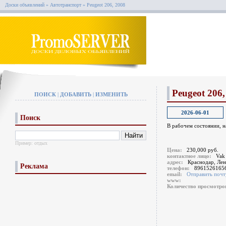
Доски объявлений
»
Автотранспорт
»
Peugeot 206, 2008
Peugeot 206,
ПОИСК
|
ДОБАВИТЬ
|
ИЗМЕНИТЬ
2026-06-01
Поиск
В рабочем состоянии, н
Пример:
отдых
Цена:
230,000 руб.
контактное лицо:
Vak
адрес:
Краснодар, Лен
Реклама
телефон:
8961526165
email:
Отправить почт
www:
Количество просмотр