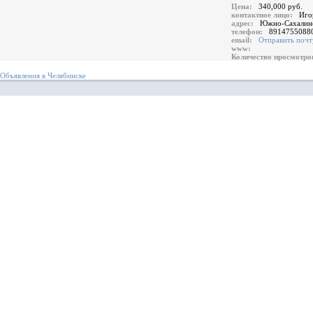
Цена:
340,000 руб.
контактное лицо:
Иго
адрес:
Южно-Сахалинс
телефон:
8914755088
email:
Отправить почт
www:
Количество просмотр
Объявления в Челябинске