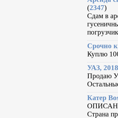
(
2347
)
Сдам в ар
гусеничны
погрузчик
Срочно к
Куплю 100
УАЗ, 201
Продаю Уа
Остальные
Катер Bo
ОПИСАНИЕ
Страна пр