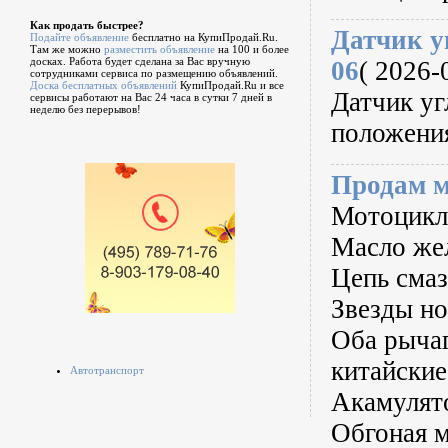
Как продать быстрее?
Датчик уг
Подайте объявление
бесплатно на КупиПродай.Ru.
Там же можно
разместить объявление
на 100 и более
досках. Работа будет сделана за Вас вручную
06
( 2026-0
сотрудниками сервиса по размещению объявлений.
Доска бесплатных объявлений
КупиПродай.Ru и все
Датчик уг
сервисы работают на Вас 24 часа в сутки 7 дней в
неделю без перерывов!
положени
Продам 
Мотоцикл 
Масло жел
Цепь смаз
Звезды н
Оба рычаг
китайские
Автотранспорт
Акамулят
Обгоная 