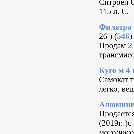
Ситроен С
115 л. С.
Фильтра 
26 ) (
546
)
Продам 2 
трансмисс
Куго м 4
Самокат т
легко, ве
Алюминие
Продаетс
(2019г..)
мото/часо